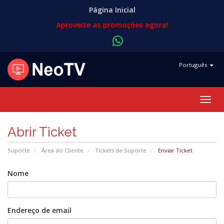
Página Inicial
Aproveite as promoções agora!
Português
Alter
nave
Abrir Ticket
Suporte
Área do Cliente
Tickets de Suporte
Enviar Ticket
Nome
Endereço de email