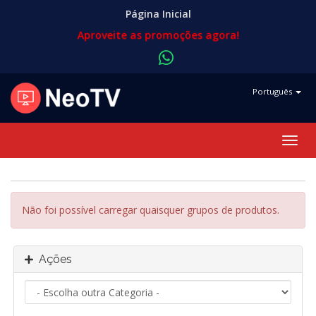
Página Inicial
Aproveite as promoções agora!
Português
Alter
nave
Não foi possível carregar quaisquer grupos de produtos.
Ações