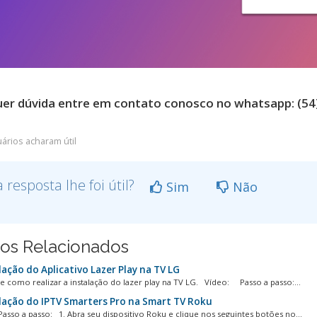
er dúvida entre em contato conosco no whatsapp: (54)
ários acharam útil
a resposta lhe foi útil?
Sim
Não
gos Relacionados
ação do Aplicativo Lazer Play na TV LG
de como realizar a instalação do lazer play na TV LG. Vídeo: Passo a passo:...
lação do IPTV Smarters Pro na Smart TV Roku
sso a passo: 1. Abra seu dispositivo Roku e clique nos seguintes botões no...