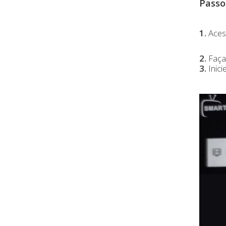
Passo
1.
Acess
2.
Faça 
3.
Inici