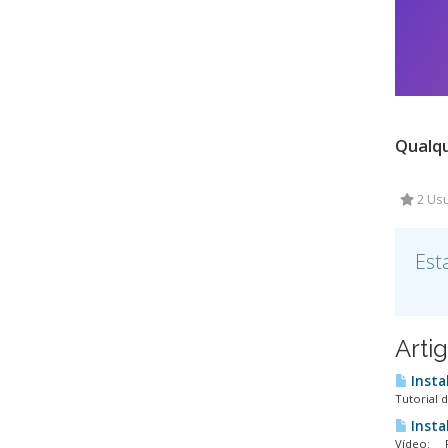
Qualqu
2 Usu
Est
Arti
Instal
Tutorial 
Insta
Vídeo: Pa