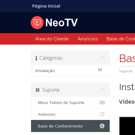
Página Inicial
Área do Cliente
Anúncios
Base de Con
Ba
Categorias
13
Instalação
Suporte
Ins
Suporte
Vídeo
Meus Tickets de Suporte
Anúncios
Base de Conhecimento