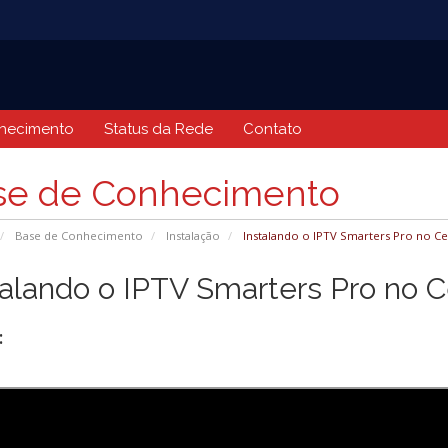
hecimento
Status da Rede
Contato
se de Conhecimento
Base de Conhecimento
Instalação
Instalando o IPTV Smarters Pro no Ce
talando o IPTV Smarters Pro no C
: