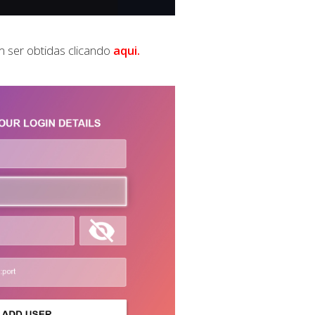
m ser obtidas clicando
aqui.