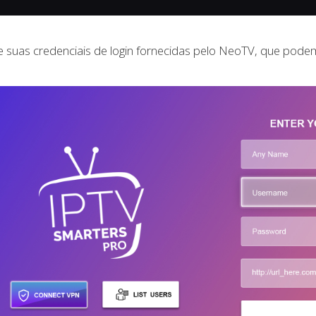
e suas credenciais de login fornecidas pelo NeoTV, que pode