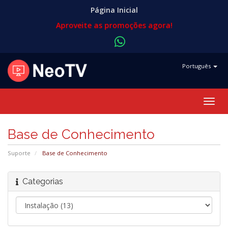
Página Inicial
Aproveite as promoções agora!
Português
Alter
nave
Base de Conhecimento
Suporte
Base de Conhecimento
Categorias