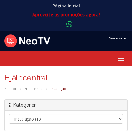
Página Inicial
Aproveite as promoções agora!
Svenska
Togg
navig
Hjälpcentral
Support
Hjälpcentral
Instalação
Kategorier