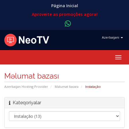
Página Inicial
Aproveite as promoções agora!
Azerbaijani
Naviq
keçid
Məlumat bazası
Azerbaijan Hosting Provider
Məlumat bazası
Instalação
Kateqoriyalar